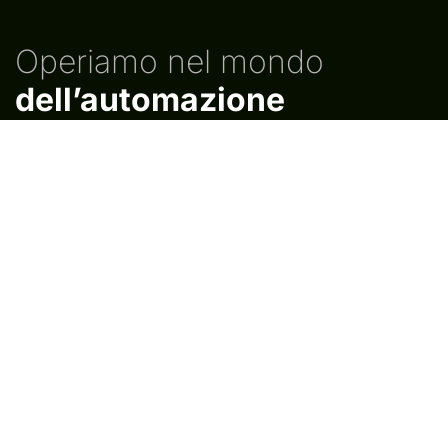
Operiamo nel mondo
dell’automazione
industriale
dal 1993
Noi di INFOMOTION offriamo soluzioni personalizzate
e innovative a tutte le imprese, grandi e piccole, che
necessitano di automatizzare le proprie linee di
produzione, misurazione, movimentazione e
confezionamento, al fine di aumentare la qualità del
prodotto finito, riducendo tempi e costi.