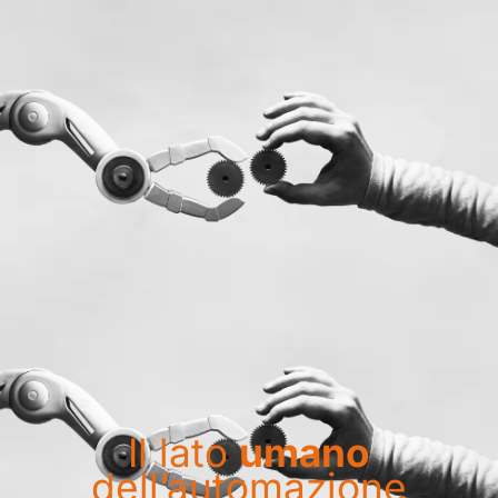
Il lato
umano
dell’automazione